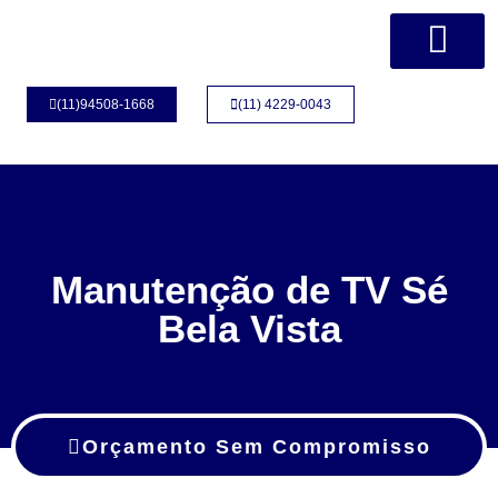
Página Inicial
Quem Somos
(11)94508-1668
(11) 4229-0043
Manutenção de TV Sé
Bela Vista
Orçamento Sem Compromisso