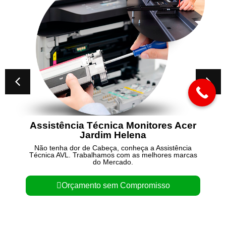
istência Técnica Monitores Acer
Cons
Jardim Helena
 tenha dor de Cabeça, conheça a Assistência
Não te
ca AVL. Trabalhamos com as melhores marcas
Técnica 
do Mercado.
Orçamento sem Compromisso