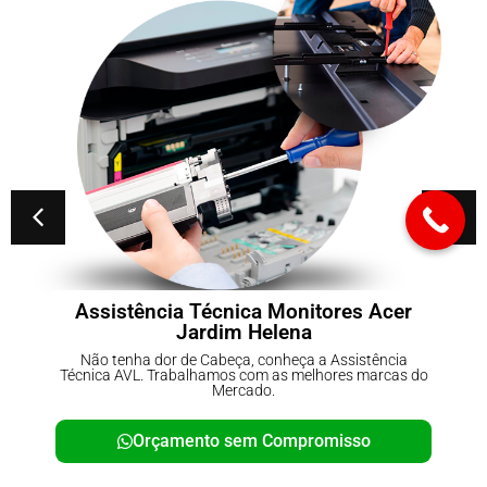
sistência Técnica Monitores Acer
Con
Jardim Helena
 tenha dor de Cabeça, conheça a Assistência
Não te
ca AVL. Trabalhamos com as melhores marcas do
Técnica 
Mercado.
Orçamento sem Compromisso