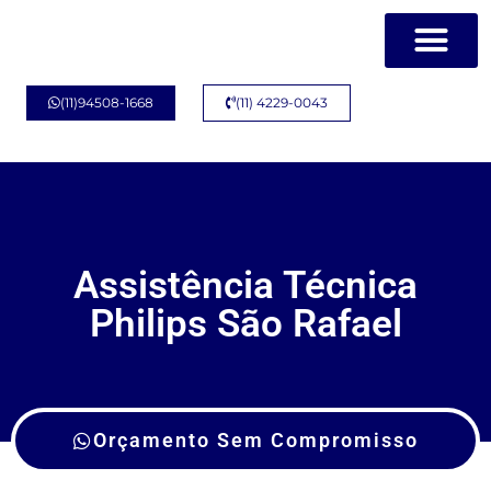
Página Inicial
Quem Somos
(11)94508-1668
(11) 4229-0043
Assistência Técnica
Philips São Rafael
Orçamento Sem Compromisso