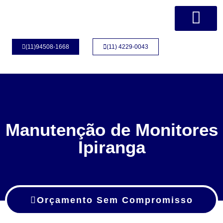
Página Inicial
Quem Somos
(11)94508-1668
(11) 4229-0043
Manutenção de Monitores
Ipiranga
Orçamento Sem Compromisso