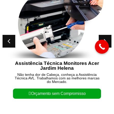
écnica Monitores Acer
Conserto de No
dim Helena
C
abeça, conheça a Assistência
Não tenha dor de Cab
lhamos com as melhores marcas
Técnica AVL. Trabalha
do Mercado.
do 
o sem Compromisso
Orçamento 