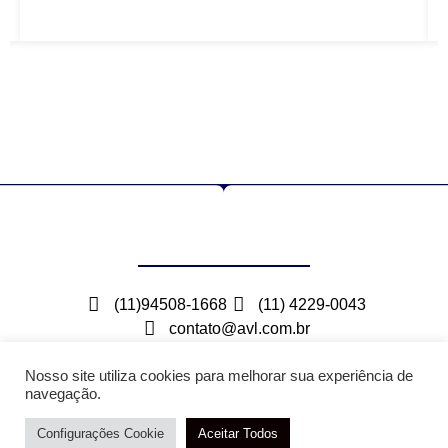
(11)94508-1668
(11) 4229-0043
contato@avl.com.br
Rua Maceio, 300 – Bairro Barcelona – São Caetano
do Sul – SP
Nosso site utiliza cookies para melhorar sua experiência de
navegação.
Configurações Cookie
Aceitar Todos