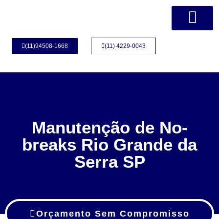
Página Inicial
Quem Somos
(11)94508-1668
(11) 4229-0043
Manutenção de No-
breaks Rio Grande da
Serra SP
Orçamento Sem Compromisso