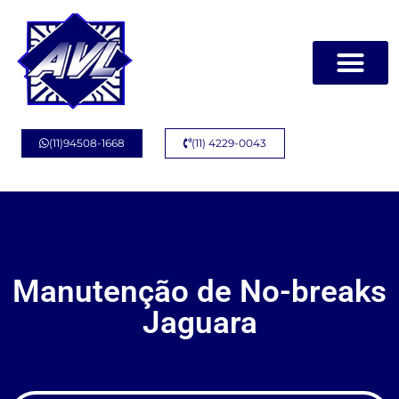
Página Inicial
Quem Somos
(11)94508-1668
(11) 4229-0043
Manutenção de No-breaks
Jaguara