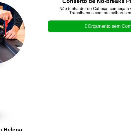
Conserto de No-breaks 
Não tenha dor de Cabeça, conheça a A
Trabalhamos com as melhores m
Orçamento sem Com
m Helena