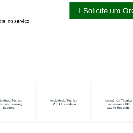
Solicite um O
tal no serviço
ssistência Técnica
Assistência Técnica
Assistência Técni
TV LG Aricanduva
Impressoras HP
Samsung Vila Sôn
Capão Redondo