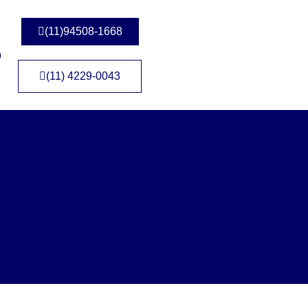
(11)94508-1668
o
(11) 4229-0043