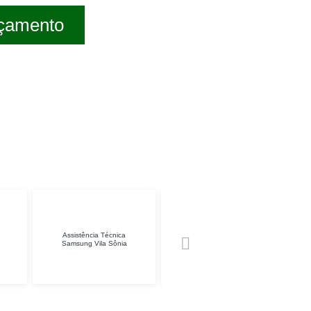
rçamento
ca
Manutenção de
Conserto de TV
ia
Impressoras Jaçanã
Tucuruvi