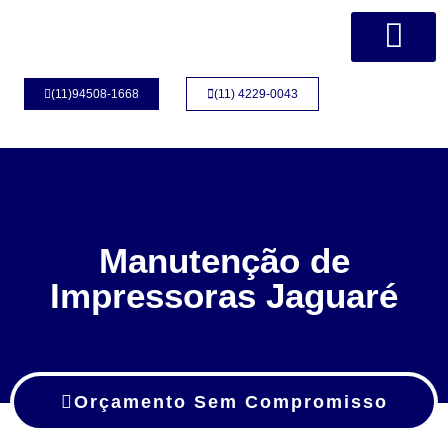
Página Inicial
Quem Somos
(11)94508-1668
(11) 4229-0043
Manutenção de
Impressoras Jaguaré
Orçamento Sem Compromisso