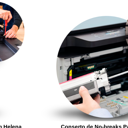
m Helena
Conserto de No-breaks 