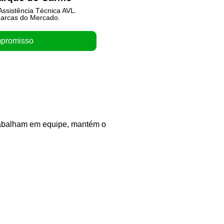
ssistência Técnica AVL.
Não tenha dor de Ca
arcas do Mercado.
Trabalhamos c
promisso
Orça
trabalham em equipe, mantém o