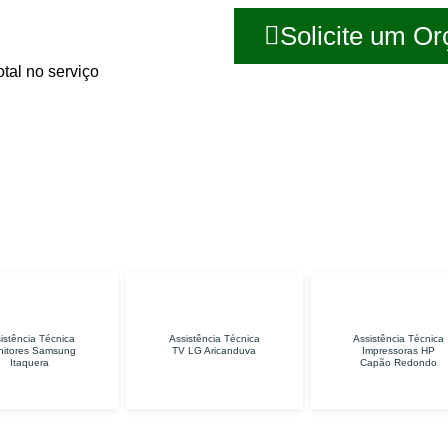
Solicite um O
tal no serviço
 Técnica
Assistência Técnica
Assistência Técnica
Samsung
TV LG Aricanduva
Impressoras HP
ra
Capão Redondo