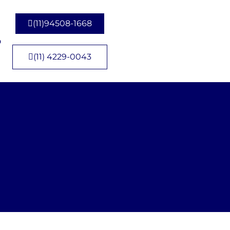
(11)94508-1668
o
(11) 4229-0043