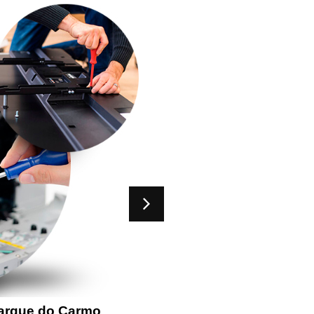
Parque do Carmo
Assistência Técn