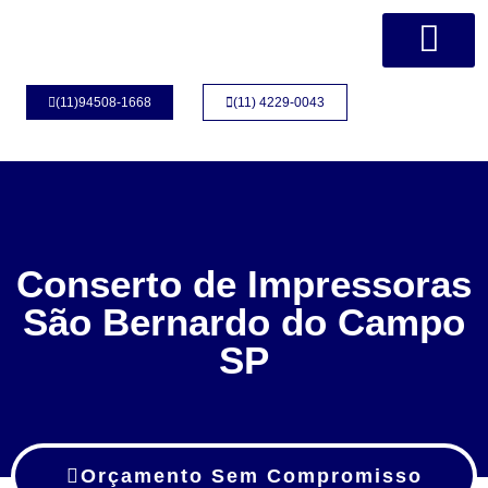
Página Inicial
Quem Somos
(11)94508-1668
(11) 4229-0043
Conserto de Impressoras
São Bernardo do Campo
SP
Orçamento Sem Compromisso