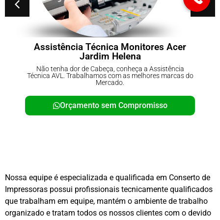
écnica Monitores Acer
Conserto de No
rdim Helena
C
Cabeça, conheça a Assistência
Não tenha dor de Cab
amos com as melhores marcas do
Técnica AVL. Trabalham
Mercado.
Me
to sem Compromisso
Orçamento 
Nossa equipe é especializada e qualificada em Conserto de
Impressoras possui profissionais tecnicamente qualificados
que trabalham em equipe, mantém o ambiente de trabalho
organizado e tratam todos os nossos clientes com o devido