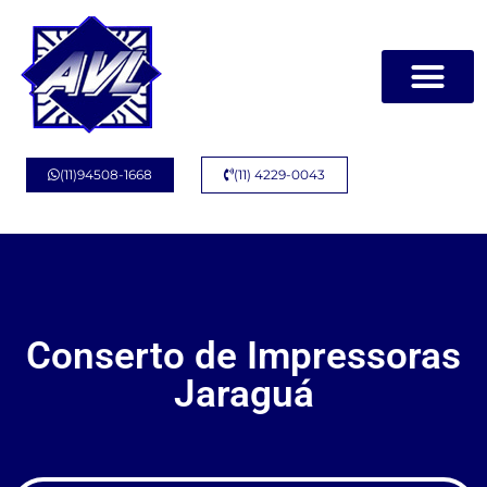
Página Inicial
Quem Somos
(11)94508-1668
(11) 4229-0043
Conserto de Impressoras
Jaraguá