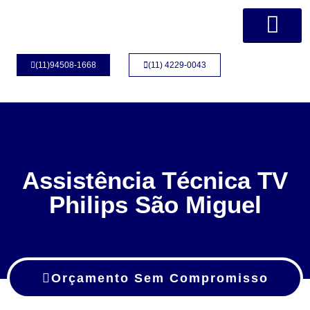
Página Inicial
Quem Somos
(11)94508-1668
(11) 4229-0043
Assistência Técnica TV
Philips São Miguel
Orçamento Sem Compromisso