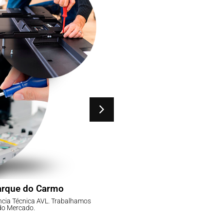
arque do Carmo
Assistência Téc
ncia Técnica AVL. Trabalhamos
Não tenha dor de Cabeça, 
do Mercado.
com as 