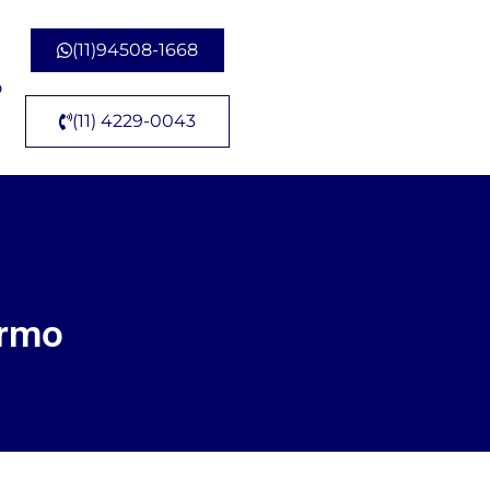
(11)94508-1668
o
(11) 4229-0043
armo