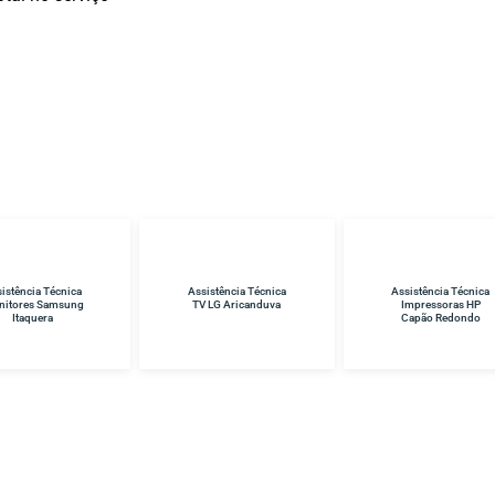
ssistência Técnica
Assistência Técnica
Assistência Técnic
TV LG Aricanduva
Impressoras HP
Samsung Vila Sôni
Capão Redondo