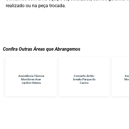
realizado ou na peça trocada.
Confira Outras Áreas que Abrangemos
Conserto de No-
Assistência Técnica
A
breaks Parque do
Monitores Samsung
Carmo
Itaquera