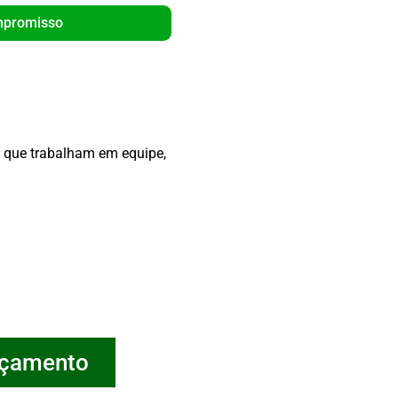
mpromisso
Orça
s que trabalham em equipe,
rçamento