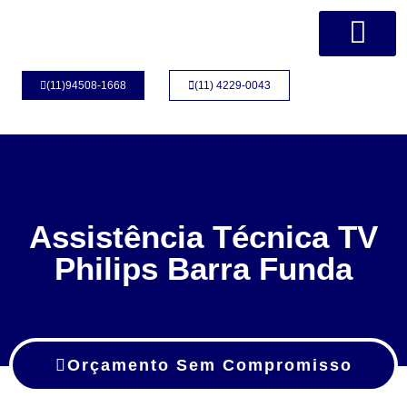
Página Inicial
Quem Somos
(11)94508-1668
(11) 4229-0043
Assistência Técnica TV
Philips Barra Funda
Orçamento Sem Compromisso