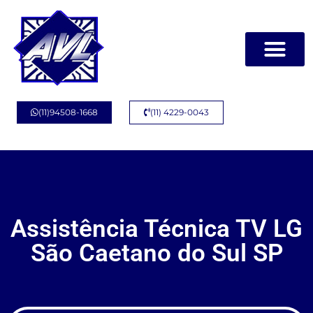
Página Inicial
Quem Somos
(11)94508-1668
(11) 4229-0043
Assistência Técnica TV LG
São Caetano do Sul SP