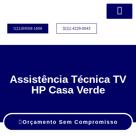
Página Inicial
Quem Somos
(11)94508-1668
(11) 4229-0043
Assistência Técnica TV
HP Casa Verde
Orçamento Sem Compromisso