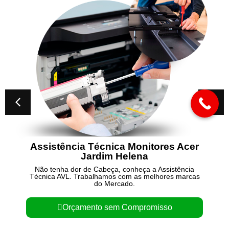
écnica Monitores Acer
Conserto de No
dim Helena
C
abeça, conheça a Assistência
Não tenha dor de Cab
lhamos com as melhores marcas
Técnica AVL. Trabalha
do Mercado.
do 
o sem Compromisso
Orçamento 