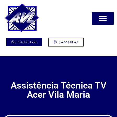
Página Inicial
Quem Somos
(11)94508-1668
(11) 4229-0043
Assistência Técnica TV
Acer Vila Maria