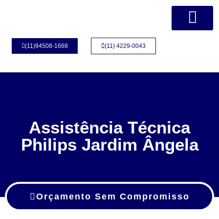
Página Inicial
Quem Somos
(11)94508-1668
(11) 4229-0043
Assistência Técnica
Philips Jardim Ângela
Orçamento Sem Compromisso