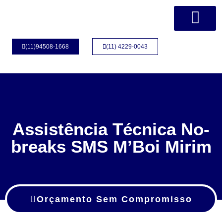
Página Inicial
Quem Somos
(11)94508-1668
(11) 4229-0043
Assistência Técnica No-
breaks SMS M’Boi Mirim
Orçamento Sem Compromisso