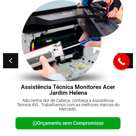
sistência Técnica Monitores Acer
Con
Jardim Helena
 tenha dor de Cabeça, conheça a Assistência
Não te
ca AVL. Trabalhamos com as melhores marcas do
Técnica 
Mercado.
Orçamento sem Compromisso