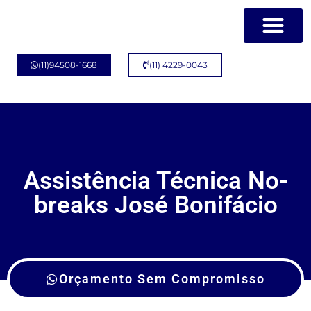
Página Inicial
Quem Somos
(11)94508-1668
(11) 4229-0043
Assistência Técnica No-
breaks José Bonifácio
Orçamento Sem Compromisso