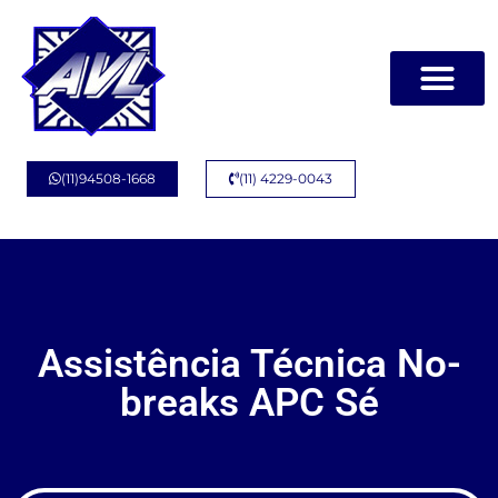
Página Inicial
Quem Somos
(11)94508-1668
(11) 4229-0043
Assistência Técnica No-
breaks APC Sé