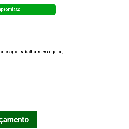
mpromisso
Orça
icados que trabalham em equipe,
rçamento