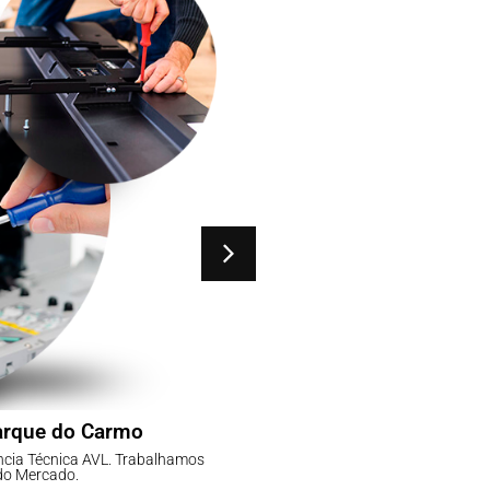
arque do Carmo
Assistência Téc
ncia Técnica AVL. Trabalhamos
Não tenha dor de Cabeça, 
do Mercado.
com as 