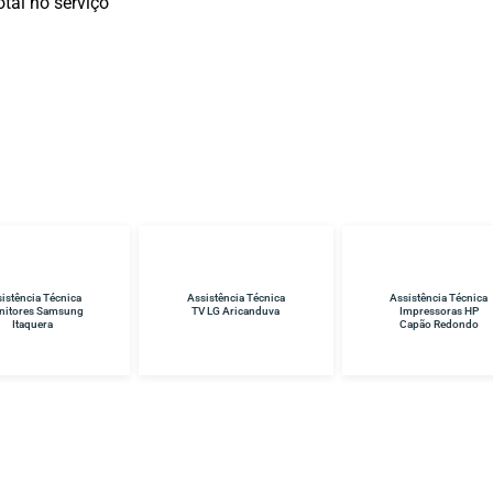
tal no serviço
istência Técnica
Assistência Técnica
Assistência Técnica
 LG Aricanduva
Impressoras HP
Samsung Vila Sônia
Capão Redondo