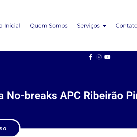
 Inicial
Quem Somos
Serviços
Contat
a No-breaks APC Ribeirão Pi
so