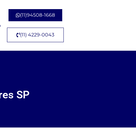
(11)94508-1668
o
(11) 4229-0043
res SP