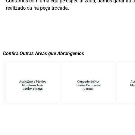
Contamos com uma equipe especializada, damos garantia to
realizado ou na peça trocada.
Confira Outras Áreas que Abrangemos
Conserto de No-
Assistência Técnica
Ass
breaks Parque do
Monitores Samsung
TV
Carmo
Itaquera