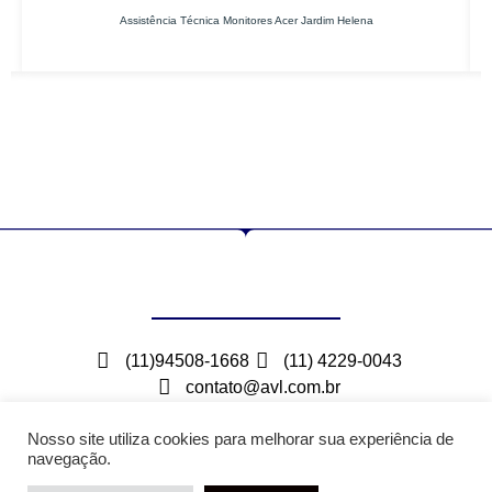
Assistência Técnica Monitores Acer Jardim Helena
(11)94508-1668
(11) 4229-0043
contato@avl.com.br
Rua Maceio, 300 – Bairro Barcelona – São Caetano
do Sul – SP
Nosso site utiliza cookies para melhorar sua experiência de
navegação.