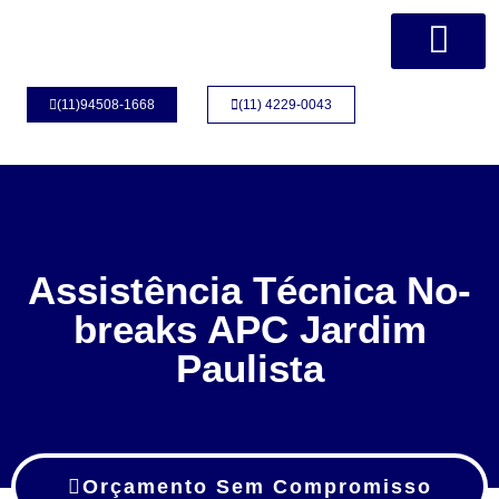
Página Inicial
Quem Somos
(11)94508-1668
(11) 4229-0043
Assistência Técnica No-
breaks APC Jardim
Paulista
Orçamento Sem Compromisso