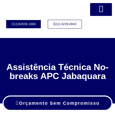
Página Inicial
Quem Somos
(11)94508-1668
(11) 4229-0043
Assistência Técnica No-
breaks APC Jabaquara
Orçamento Sem Compromisso