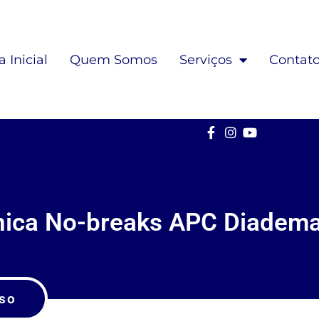
 Inicial
Quem Somos
Serviços
Contat
cnica No-breaks APC Diadem
so