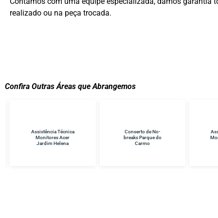
Contamos com uma equipe especializada, damos garantia to
realizado ou na peça trocada.
Confira Outras Áreas que Abrangemos
Conserto de No-
Assistência Técnica
Ass
breaks Parque do
Monitores Samsung
TV
Carmo
Itaquera