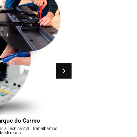
arque do Carmo
Assistência Téc
ncia Técnica AVL. Trabalhamos
Não tenha dor de Cabeça, 
do Mercado.
com as 