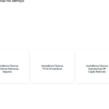
tal no serviço
istência Técnica
Assistência Técnica
Assistência Técnica
 LG Aricanduva
Impressoras HP
Samsung Vila Sônia
Capão Redondo