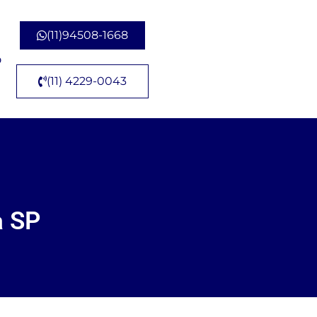
(11)94508-1668
o
(11) 4229-0043
a SP