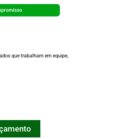
mpromisso
Orça
icados que trabalham em equipe,
rçamento