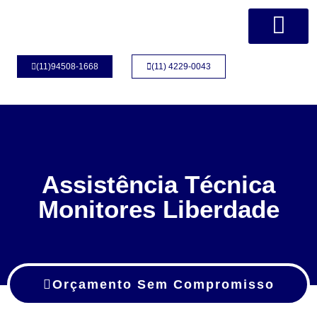
Página Inicial
Quem Somos
(11)94508-1668
(11) 4229-0043
Assistência Técnica
Monitores Liberdade
Orçamento Sem Compromisso