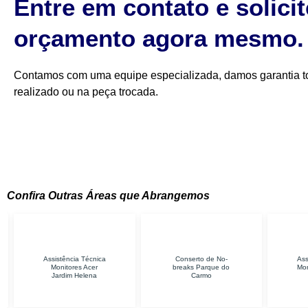
Entre em contato e solici
orçamento agora mesmo.
Contamos com uma equipe especializada, damos garantia to
realizado ou na peça trocada.
Confira Outras Áreas que Abrangemos
ência Técnica
Conserto de No-
Assistência Técnica
tores Acer
breaks Parque do
Monitores Samsung
dim Helena
Carmo
Itaquera