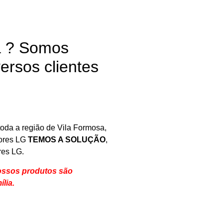
a ? Somos
ersos clientes
oda a região de Vila Formosa,
tores LG
TEMOS A SOLUÇÃO
,
res LG.
ossos produtos são
ília
.