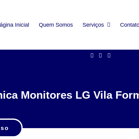
ágina Inicial
Quem Somos
Serviços
Contat
nica Monitores LG Vila For
sso