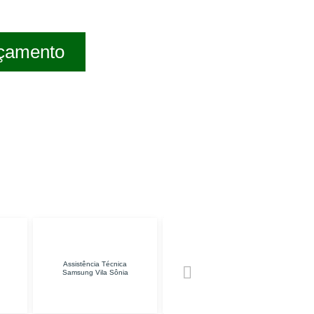
rçamento
Assistência Técnica
Manutenção de
Conserto de TV
amsung Vila Sônia
Impressoras Jaçanã
Tucuruvi