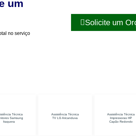
te um
Solicite um O
tal no serviço
Assistência Técnica
Assistência Técnica
TV LG Aricanduva
Impressoras HP
S
Capão Redondo