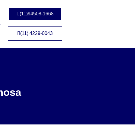
(11)94508-1668
o
(11) 4229-0043
mosa