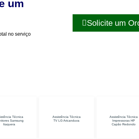
te um
Solicite um O
tal no serviço
Assistência Técnica
Assistência Técnica
TV LG Aricanduva
Impressoras HP
S
Capão Redondo