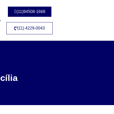
(11)94508-1668
o
(11) 4229-0043
cília