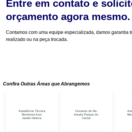
Entre em contato e solici
orçamento agora mesmo.
Contamos com uma equipe especializada, damos garantia to
realizado ou na peça trocada.
Confira Outras Áreas que Abrangemos
ência Técnica
Conserto de No-
Assistência Técnica
tores Acer
breaks Parque do
Monitores Samsung
dim Helena
Carmo
Itaquera