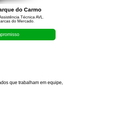
Parque do Carmo
Assistência Técn
ssistência Técnica AVL.
Não tenha dor de Ca
arcas do Mercado.
Trabalhamos c
promisso
Orça
cados que trabalham em equipe,