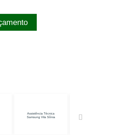
rçamento
Assistência Técnica
Manutenção de
Conserto de TV
amsung Vila Sônia
Impressoras Jaçanã
Tucuruvi