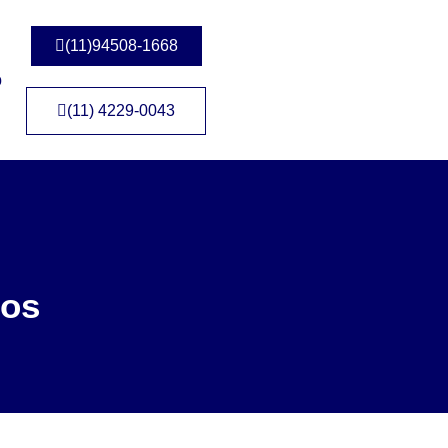
(11)94508-1668
o
(11) 4229-0043
ros