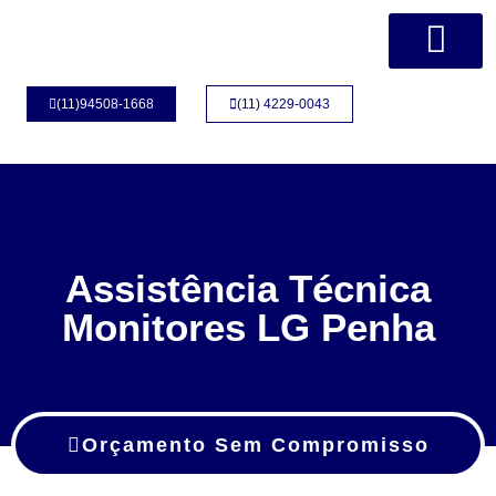
Página Inicial
Quem Somos
(11)94508-1668
(11) 4229-0043
Assistência Técnica
Monitores LG Penha
Orçamento Sem Compromisso