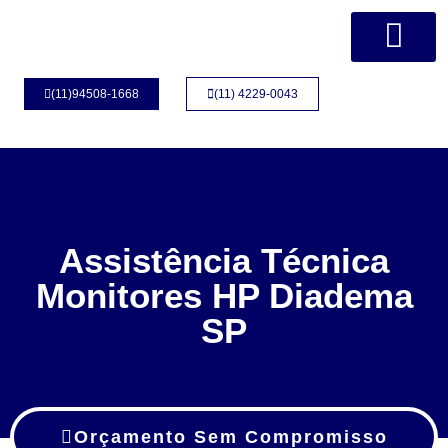
Página Inicial
Quem Somos
(11)94508-1668
(11) 4229-0043
Assistência Técnica
Monitores HP Diadema
SP
Orçamento Sem Compromisso