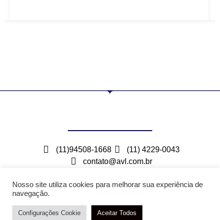
(11)94508-1668
(11) 4229-0043
contato@avl.com.br
Rua Maceio, 300 – Bairro Barcelona – São Caetano
do Sul – SP
Nosso site utiliza cookies para melhorar sua experiência de
navegação.
Configurações Cookie
Atendimento / Orçamento Via WhatsApp
Aceitar Todos