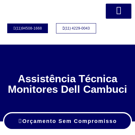
Página Inicial
Quem Somos
(11)94508-1668
(11) 4229-0043
Assistência Técnica
Monitores Dell Cambuci
Orçamento Sem Compromisso