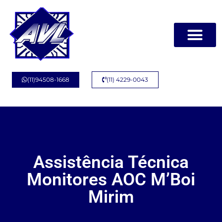
Página Inicial
Quem Somos
(11)94508-1668
(11) 4229-0043
Assistência Técnica
Monitores AOC M’Boi
Mirim