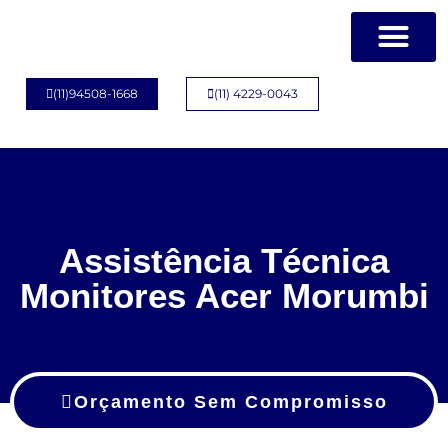
Página Inicial
Quem Somos
(11)94508-1668
(11) 4229-0043
Assistência Técnica
Monitores Acer Morumbi
Orçamento Sem Compromisso