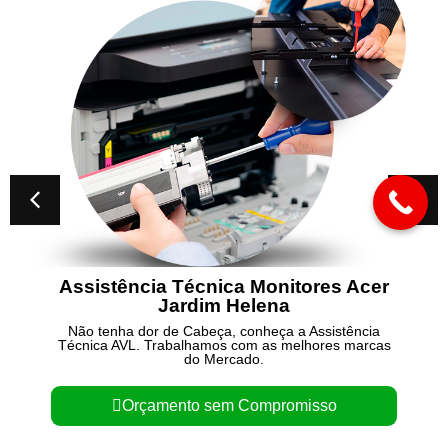
a Técnica Monitores Acer
Conserto de
Jardim Helena
 de Cabeça, conheça a Assistência
Não tenha dor de
rabalhamos com as melhores marcas
Técnica AVL. Trab
do Mercado.
mento sem Compromisso
Orçame