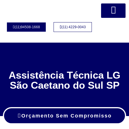
Página Inicial
Quem Somos
(11)94508-1668
(11) 4229-0043
Assistência Técnica LG
São Caetano do Sul SP
Orçamento Sem Compromisso