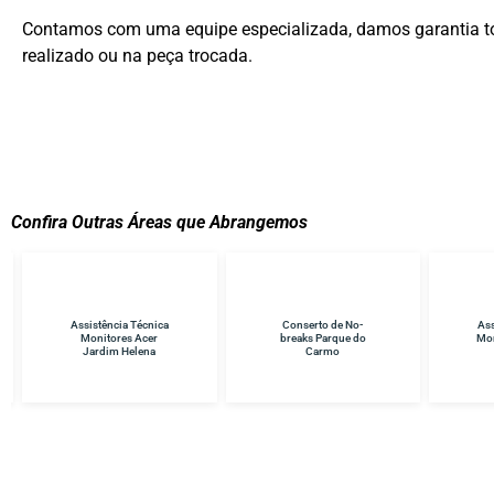
Contamos com uma equipe especializada, damos garantia to
realizado ou na peça trocada.
Confira Outras Áreas que Abrangemos
Conserto de No-
Assistência Técnica
Ass
breaks Parque do
Monitores Samsung
TV
Carmo
Itaquera