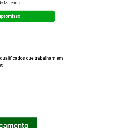
do Mercado.
com as 
mpromisso
Orça
 qualificados que trabalham em
mo.
rçamento