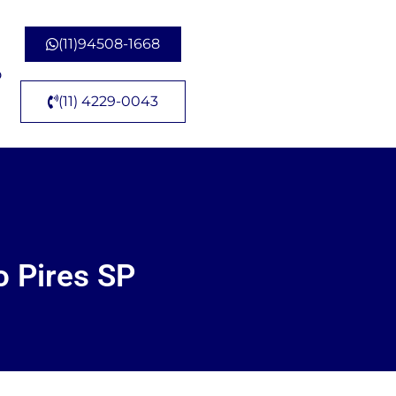
(11)94508-1668
o
(11) 4229-0043
o Pires SP