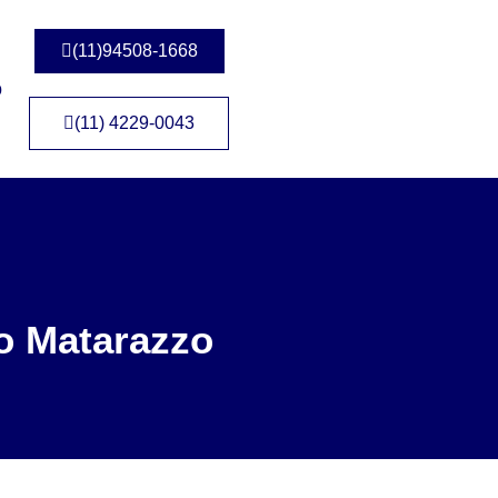
(11)94508-1668
o
(11) 4229-0043
o Matarazzo