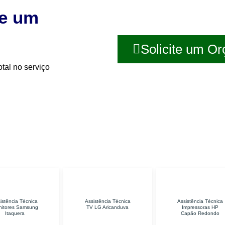
te um
Solicite um O
tal no serviço
Assistência Técnica
Assistência Técnica
Assis
TV LG Aricanduva
Impressoras HP
Samsu
Capão Redondo