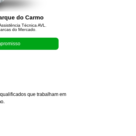
Parque do Carmo
Assistência Técn
ssistência Técnica AVL.
Não tenha dor de Ca
arcas do Mercado.
Trabalhamos c
promisso
Orça
 qualificados que trabalham em
mo.