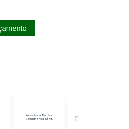
rçamento
tência Técnica
Manutenção de
Conserto de TV
ng Vila Sônia
Impressoras Jaçanã
Tucuruvi