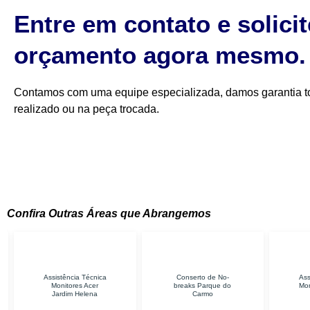
Entre em contato e solici
orçamento agora mesmo.
Contamos com uma equipe especializada, damos garantia to
realizado ou na peça trocada.
Confira Outras Áreas que Abrangemos
 Técnica
Conserto de No-
Assistência Técnica
s Acer
breaks Parque do
Monitores Samsung
elena
Carmo
Itaquera