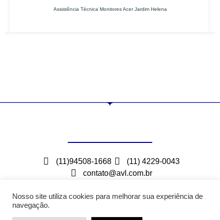
Assistência Técnica Monitores Acer Jardim Helena
(11)94508-1668
(11) 4229-0043
contato@avl.com.br
Rua Maceio, 300 – Bairro Barcelona – São Caetano
do Sul – SP
Nosso site utiliza cookies para melhorar sua experiência de
navegação.