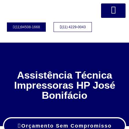
Página Inicial
Quem Somos
(11)94508-1668
(11) 4229-0043
Assistência Técnica
Impressoras HP José
Bonifácio
Orçamento Sem Compromisso