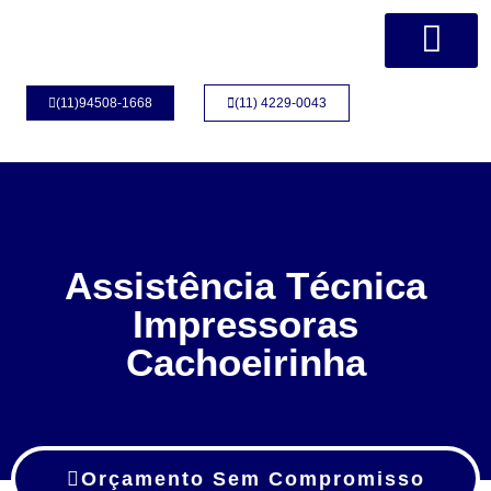
Página Inicial
Quem Somos
(11)94508-1668
(11) 4229-0043
Assistência Técnica
Impressoras
Cachoeirinha
Orçamento Sem Compromisso