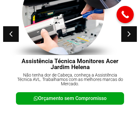
tores Acer
Conserto de No-breaks Pa
Carmo
a Assistência
Não tenha dor de Cabeça, conheça a A
hores marcas do
Técnica AVL. Trabalhamos com as melho
Mercado.
omisso
Orçamento sem Comprom