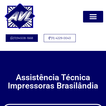
Página Inicial
Quem Somos
(11)94508-1668
(11) 4229-0043
Assistência Técnica
Impressoras Brasilândia