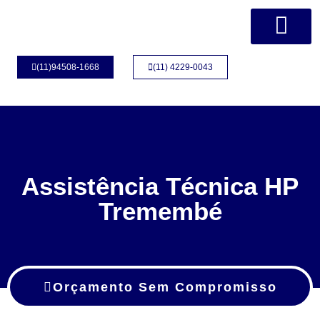
Página Inicial
Quem Somos
(11)94508-1668
(11) 4229-0043
Assistência Técnica HP
Tremembé
Orçamento Sem Compromisso