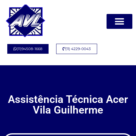
Página Inicial
Quem Somos
(11)94508-1668
(11) 4229-0043
Assistência Técnica Acer
Vila Guilherme