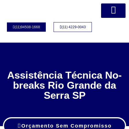
Página Inicial
Quem Somos
(11)94508-1668
(11) 4229-0043
Assistência Técnica No-
breaks Rio Grande da
Serra SP
Orçamento Sem Compromisso