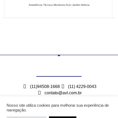
Assistência Técnica Monitores Acer Jardim Helena
(11)94508-1668
(11) 4229-0043
contato@avl.com.br
Rua Maceio, 300 – Bairro Barcelona – São Caetano
do Sul – SP
Nosso site utiliza cookies para melhorar sua experiência de
navegação.